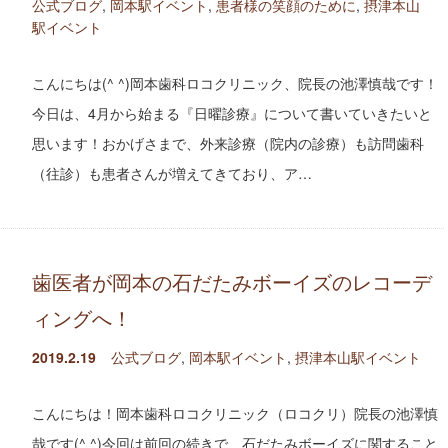
公式ブログ
,
岡本駅イベント
,
患者様の笑顔のために
,
摂津本山
駅イベント
こんにちは(^ ^)岡本歯科ロコクリニック、院長の池澤慎哉です！
今日は、4月から始まる『日曜診療』について書いていきたいと
思います！おかげさまで、外来診療（院内の診療）も訪問歯科
（往診）も患者さんが増えてきており、ア…
歯医者が岡本の石だたみボーイズのレコーデ
ィングへ！
2019.2.19
公式ブログ
,
岡本駅イベント
,
摂津本山駅イベント
こんにちは！岡本歯科ロコクリニック（ロコクリ）院長の池澤慎
哉です(^ ^)今回は前回の続きで、石だたみボーイズに関すること