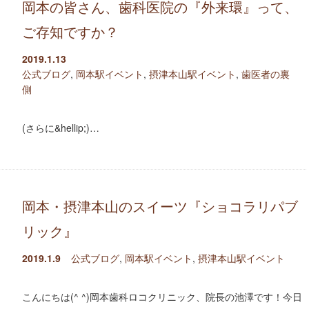
岡本の皆さん、歯科医院の『外来環』って、
ご存知ですか？
2019.1.13
公式ブログ
,
岡本駅イベント
,
摂津本山駅イベント
,
歯医者の裏
側
(さらに&hellip;)…
岡本・摂津本山のスイーツ『ショコラリパブ
リック』
2019.1.9
公式ブログ
,
岡本駅イベント
,
摂津本山駅イベント
こんにちは(^ ^)岡本歯科ロコクリニック、院長の池澤です！今日