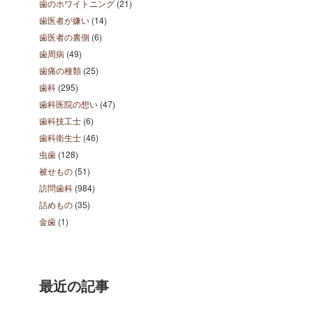
歯のホワイトニング
(21)
歯医者が嫌い
(14)
歯医者の裏側
(6)
歯周病
(49)
歯痛の種類
(25)
歯科
(295)
歯科医院の想い
(47)
歯科技工士
(6)
歯科衛生士
(46)
虫歯
(128)
被せもの
(51)
訪問歯科
(984)
詰めもの
(35)
金歯
(1)
最近の記事