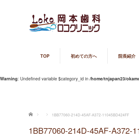
TOP
初めての方へ
院長紹介
Warning
: Undefined variable $category_id in
/home/tnjapan23/okamo
ホーム
1BB77060-214D-45AF-A372-11045BD424FF
1BB77060-214D-45AF-A372-