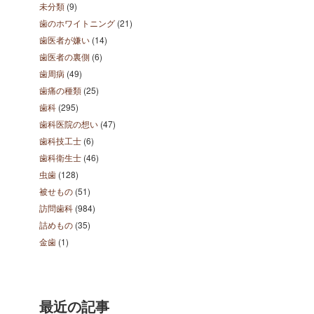
未分類
(9)
歯のホワイトニング
(21)
歯医者が嫌い
(14)
歯医者の裏側
(6)
歯周病
(49)
歯痛の種類
(25)
歯科
(295)
歯科医院の想い
(47)
歯科技工士
(6)
歯科衛生士
(46)
虫歯
(128)
被せもの
(51)
訪問歯科
(984)
詰めもの
(35)
金歯
(1)
最近の記事