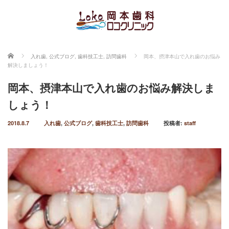
ホーム
入れ歯
,
公式ブログ
,
歯科技工士
,
訪問歯科
岡本、摂津本山で入れ歯のお悩み
解決しましょう！
岡本、摂津本山で入れ歯のお悩み解決しま
しょう！
2018.8.7
入れ歯
,
公式ブログ
,
歯科技工士
,
訪問歯科
投稿者:
staff