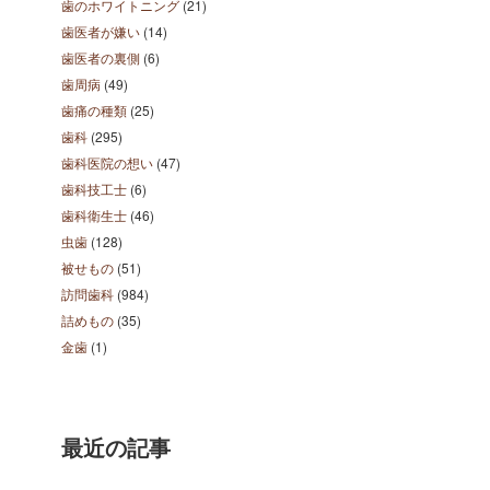
歯のホワイトニング
(21)
歯医者が嫌い
(14)
歯医者の裏側
(6)
歯周病
(49)
歯痛の種類
(25)
歯科
(295)
歯科医院の想い
(47)
歯科技工士
(6)
歯科衛生士
(46)
虫歯
(128)
被せもの
(51)
訪問歯科
(984)
詰めもの
(35)
金歯
(1)
最近の記事