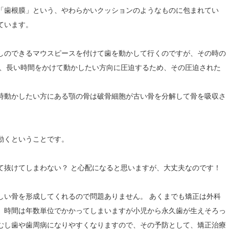
「歯根膜」という、やわらかいクッションのようなものに包まれてい
ています。
しのできるマウスピースを付けて歯を動かして行くのですが、その時の
え、長い時間をかけて動かしたい方向に圧迫するため、その圧迫された
時動かしたい方にある顎の骨は破骨細胞が古い骨を分解して骨を吸収さ
動くということです。
て抜けてしまわない？ と心配になると思いますが、大丈夫なのです！
しい骨を形成してくれるので問題ありません。 あくまでも矯正は外科
、時間は年数単位でかかってしまいますが小児から永久歯が生えそろっ
むし歯や歯周病になりやすくなりますので、その予防として、矯正治療