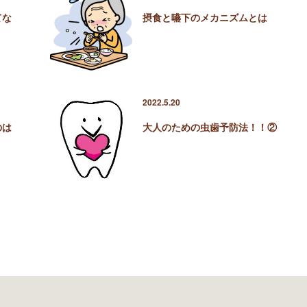
てな
摂食と嚥下のメカニズムとは
2022.5.20
のは
大人のための虫歯予防法！！②