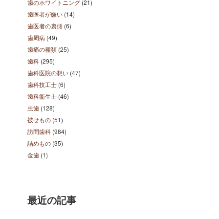
歯のホワイトニング
(21)
歯医者が嫌い
(14)
歯医者の裏側
(6)
歯周病
(49)
歯痛の種類
(25)
歯科
(295)
歯科医院の想い
(47)
歯科技工士
(6)
歯科衛生士
(46)
虫歯
(128)
被せもの
(51)
訪問歯科
(984)
詰めもの
(35)
金歯
(1)
最近の記事