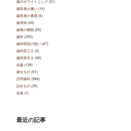
歯のホワイトニング
(21)
歯医者が嫌い
(14)
歯医者の裏側
(6)
歯周病
(49)
歯痛の種類
(25)
歯科
(295)
歯科医院の想い
(47)
歯科技工士
(6)
歯科衛生士
(46)
虫歯
(128)
被せもの
(51)
訪問歯科
(984)
詰めもの
(35)
金歯
(1)
最近の記事