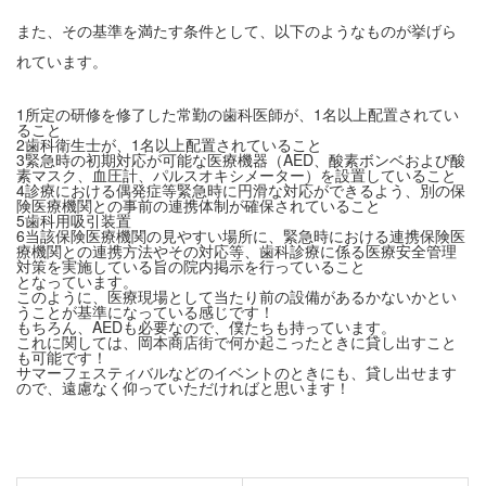
また、その基準を満たす条件として、以下のようなものが挙げら
れています。
1所定の研修を修了した常勤の歯科医師が、1名以上配置されてい
ること
2歯科衛生士が、1名以上配置されていること
3緊急時の初期対応が可能な医療機器（AED、酸素ボンベおよび酸
素マスク、血圧計、パルスオキシメーター）を設置していること
4診療における偶発症等緊急時に円滑な対応ができるよう、別の保
険医療機関との事前の連携体制が確保されていること
5歯科用吸引装置
6当該保険医療機関の見やすい場所に、緊急時における連携保険医
療機関との連携方法やその対応等、歯科診療に係る医療安全管理
対策を実施している旨の院内掲示を行っていること
となっています。
このように、医療現場として当たり前の設備があるかないかとい
うことが基準になっている感じです！
もちろん、AEDも必要なので、僕たちも持っています。
これに関しては、岡本商店街で何か起こったときに貸し出すこと
も可能です！
サマーフェスティバルなどのイベントのときにも、貸し出せます
ので、遠慮なく仰っていただければと思います！