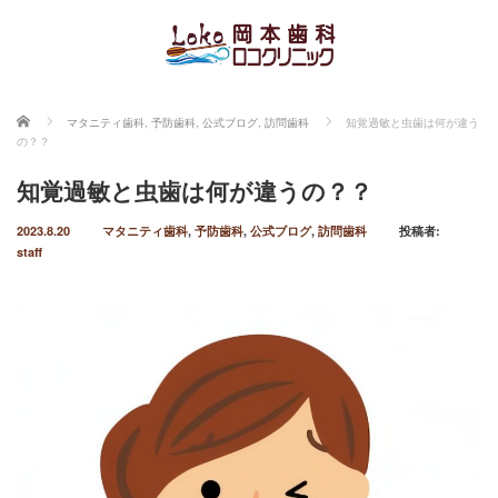
ホーム
マタニティ歯科
,
予防歯科
,
公式ブログ
,
訪問歯科
知覚過敏と虫歯は何が違う
の？？
知覚過敏と虫歯は何が違うの？？
2023.8.20
マタニティ歯科
,
予防歯科
,
公式ブログ
,
訪問歯科
投稿者:
staff