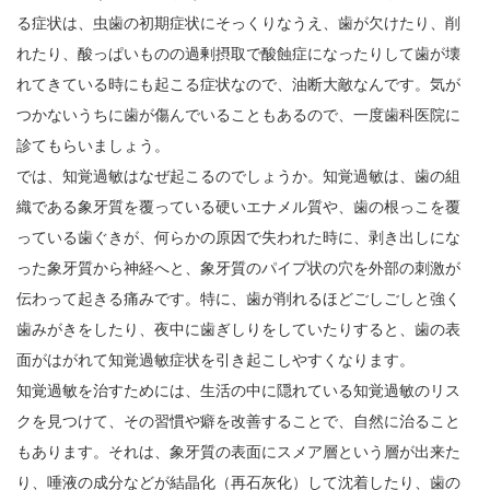
る症状は、虫歯の初期症状にそっくりなうえ、歯が欠けたり、削
れたり、酸っぱいものの過剰摂取で酸蝕症になったりして歯が壊
れてきている時にも起こる症状なので、油断大敵なんです。気が
つかないうちに歯が傷んでいることもあるので、一度歯科医院に
診てもらいましょう。
では、知覚過敏はなぜ起こるのでしょうか。知覚過敏は、歯の組
織である象牙質を覆っている硬いエナメル質や、歯の根っこを覆
っている歯ぐきが、何らかの原因で失われた時に、剥き出しにな
った象牙質から神経へと、象牙質のパイプ状の穴を外部の刺激が
伝わって起きる痛みです。特に、歯が削れるほどごしごしと強く
歯みがきをしたり、夜中に歯ぎしりをしていたりすると、歯の表
面がはがれて知覚過敏症状を引き起こしやすくなります。
知覚過敏を治すためには、生活の中に隠れている知覚過敏のリス
クを見つけて、その習慣や癖を改善することで、自然に治ること
もあります。それは、象牙質の表面にスメア層という層が出来た
り、唾液の成分などが結晶化（再石灰化）して沈着したり、歯の