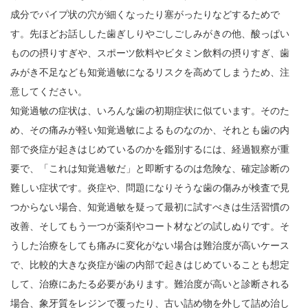
成分でパイプ状の穴が細くなったり塞がったりなどするためで
す。先ほどお話しした歯ぎしりやごしごしみがきの他、酸っぱい
ものの摂りすぎや、スポーツ飲料やビタミン飲料の摂りすぎ、歯
みがき不足なども知覚過敏になるリスクを高めてしまうため、注
意してください。
知覚過敏の症状は、いろんな歯の初期症状に似ています。そのた
め、その痛みが軽い知覚過敏によるものなのか、それとも歯の内
部で炎症が起きはじめているのかを鑑別するには、経過観察が重
要で、「これは知覚過敏だ」と即断するのは危険な、確定診断の
難しい症状です。炎症や、問題になりそうな歯の傷みが検査で見
つからない場合、知覚過敏を疑って最初に試すべきは生活習慣の
改善、そしてもう一つが薬剤やコート材などの試しぬりです。そ
うした治療をしても痛みに変化がない場合は難治度が高いケース
で、比較的大きな炎症が歯の内部で起きはじめていることも想定
して、治療にあたる必要があります。難治度が高いと診断される
場合、象牙質をレジンで覆ったり、古い詰め物を外して詰め治し