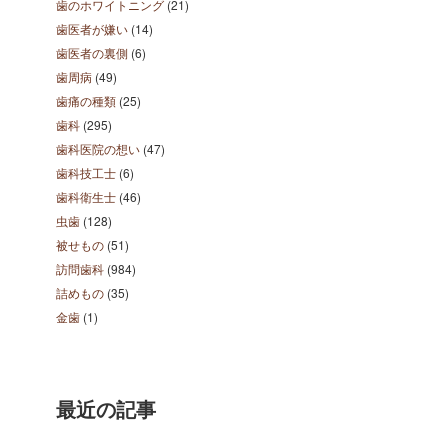
歯のホワイトニング
(21)
歯医者が嫌い
(14)
歯医者の裏側
(6)
歯周病
(49)
歯痛の種類
(25)
歯科
(295)
歯科医院の想い
(47)
歯科技工士
(6)
歯科衛生士
(46)
虫歯
(128)
被せもの
(51)
訪問歯科
(984)
詰めもの
(35)
金歯
(1)
最近の記事