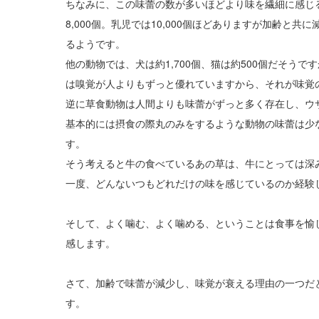
ちなみに、この味蕾の数が多いほどより味を繊細に感じる
8,000個。乳児では10,000個ほどありますが加齢と共
るようです。
他の動物では、犬は約1,700個、猫は約500個だそう
は嗅覚が人よりもずっと優れていますから、それが味覚
逆に草食動物は人間よりも味蕾がずっと多く存在し、ウサギは
基本的には摂食の際丸のみをするような動物の味蕾は少
す。
そう考えると牛の食べているあの草は、牛にとっては深
一度、どんないつもどれだけの味を感じているのか経験
そして、よく噛む、よく噛める、ということは食事を愉
感します。
さて、加齢で味蕾が減少し、味覚が衰える理由の一つだ
す。