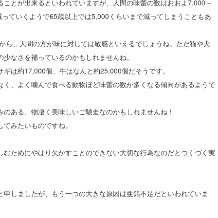
ことが出来るといわれていますが、人間の味蕾の数はおおよ7,000～
に減っていくようで65歳以上では5,000くらいまで減ってしまうこともあ
ですから、人間の方が味に対しては敏感といえるでしょうね。ただ猫や犬
の少なさを補っているのかもしれませんね。
約17,000個、牛はなんと約25,000個だそうです。
なく、よく噛んで食べる動物ほど味蕾の数が多くなる傾向があるようで
みのある、物凄く美味しいご馳走なのかもしれませんね！
してみたいものですね。
しむためにやはり欠かすことのできない大切な行為なのだとつくづく実
と申しましたが、もう一つの大きな原因は亜鉛不足だといわれていま