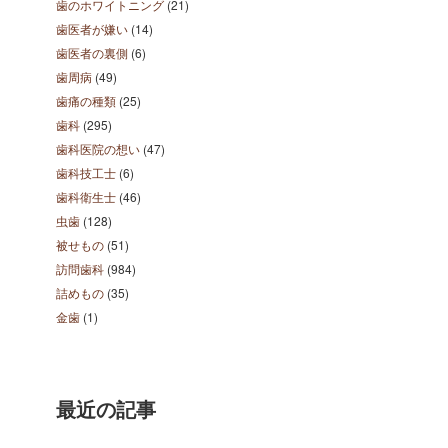
歯のホワイトニング
(21)
歯医者が嫌い
(14)
歯医者の裏側
(6)
歯周病
(49)
歯痛の種類
(25)
歯科
(295)
歯科医院の想い
(47)
歯科技工士
(6)
歯科衛生士
(46)
虫歯
(128)
被せもの
(51)
訪問歯科
(984)
詰めもの
(35)
金歯
(1)
最近の記事