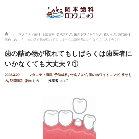
ホーム
マタニティ歯科
,
予防歯科
,
公式ブログ
,
歯のホワイトニング
,
被せもの
,
訪問歯科
,
詰めもの
歯の詰め物が取れてもしばらくは歯医者にいかなくても大丈夫？①
歯の詰め物が取れてもしばらくは歯医者に
いかなくても大丈夫？①
2022.3.29
マタニティ歯科
,
予防歯科
,
公式ブログ
,
歯のホワイトニング
,
被せも
の
,
訪問歯科
,
詰めもの
投稿者:
staff