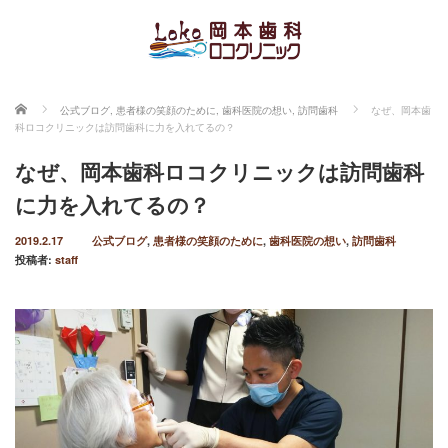
ホーム
公式ブログ
,
患者様の笑顔のために
,
歯科医院の想い
,
訪問歯科
なぜ、岡本歯
科ロコクリニックは訪問歯科に力を入れてるの？
なぜ、岡本歯科ロコクリニックは訪問歯科
に力を入れてるの？
2019.2.17
公式ブログ
,
患者様の笑顔のために
,
歯科医院の想い
,
訪問歯科
投稿者:
staff