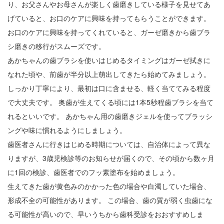
り、お父さんやお母さんが楽しく歯磨きしている様子を見せてあ
げていると、お口のケアに興味を持ってもらうことができます。
お口のケアに興味を持ってくれていると、ガーゼ磨きから歯ブラ
シ磨きの移行がスムーズです。
あかちゃんの歯ブラシを使いはじめるタイミングはガーゼ拭きに
なれた頃や、前歯が半分以上萌出してきたら始めてみましょう。
しっかり丁寧により、最初は口に含ませる、軽く当ててみる程度
で大丈夫です。 奥歯が生えてくる頃には1本5秒程歯ブラシを当て
れるといいです。 あかちゃん用の歯磨きジェルを使ってブラッシ
ングや味に慣れるようにしましょう。
歯医者さんに行きはじめる時期については、自治体によって異な
りますが、3歳児検診等のお知らせが届くので、その頃から数ヶ月
に1回の検診、歯医者でのフッ素塗布を始めましょう。
生えてきた歯が黄色みのかかった色の場合や白濁していた場合、
形成不全の可能性があります。 この場合、歯の質が弱く虫歯にな
る可能性が高いので、早いうちから歯科受診をおおすすめしま