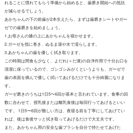
れることに慣れてもらう準備から始めると、歯磨き開始への抵抗
が減らせるでしょう。
あかちゃんの下の前歯が2本生えたら、まずは歯磨きシートやガー
ゼでの歯磨きを始めましょう。
1.お母さんの膝の上にあかちゃんを寝かせます。
2.ガーゼを指に巻き、ぬるま湯や水で濡らします。
3.あかちゃんの歯を優しく拭き取ります。
この時期は間食も少なく、よだれ(＝だ液)の自浄作用で十分お口を
清潔に保っているので、ゴシゴシみがくというよりも、ガーゼで
歯の表面を摘んで優しく拭いてあげるだけでも十分綺麗になりま
す。
ガーゼ磨きのうちは1日5〜6回が基本と言われています。食事の回
数に合わせて、授乳後または離乳食後は毎回行ってあげるといい
です。 1日5〜6回が難しい方は、夜寝る前を丁寧にしてあげてい
れば、後は食後サッと拭き取ってあげるだけで大丈夫です。
また、あかちゃん用の安全な歯ブラシを自分で持たせてあげた