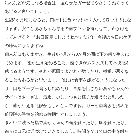
汚れなどが気になる場合は、湿らせたガーゼでやさしくぬぐって
あげると良いでしょう。
生後3か月頃になると、口の中に色々なものを入れて噛むようにな
ります。安全なあかちゃん専用の歯ブラシを持たせて、声かけを
してあげると(「お口綺麗にしようね〜」など)、今後のお口のケア
の練習になりますね。
個人差はありますが、生後6か月から9か月の間に下の歯が生えは
じめます。 歯が生え始めるころ、歯ぐきがムズムズして不快感を
感じるようです。それが原因でよだれが増えたり、機嫌が悪くな
ることもあるかと思います。 他には食事を嫌がるようになった
り、口をブーブー鳴らし始めたり、言葉を話さないあかちゃんの
サインはさまざま。最近、少しいつもと様子が違うなと思った
ら、歯が生える兆候かもしれないですね。ガーゼ歯磨きを始める
前段階の準備を始める時期だとしましょう。
きれいに洗った指であかちゃんの頬を触ったり、唇を触ったり、
徐々に口元に近づけていきましょう。時間をかけて口の中を触ら