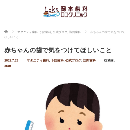
ホーム
マタニティ歯科
,
予防歯科
,
公式ブログ
,
訪問歯科
赤ちゃんの歯で気をつけて
ほしいこと
赤ちゃんの歯で気をつけてほしいこと
2022.7.23
マタニティ歯科
,
予防歯科
,
公式ブログ
,
訪問歯科
投稿者:
staff