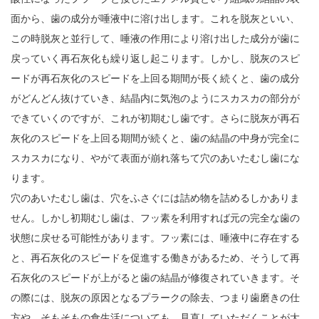
面から、歯の成分が唾液中に溶け出します。これを脱灰といい、
この時脱灰と並行して、唾液の作用により溶け出した成分が歯に
戻っていく再石灰化も繰り返し起こります。しかし、脱灰のスピ
ードが再石灰化のスピードを上回る期間が長く続くと、歯の成分
がどんどん抜けていき、結晶内に気泡のようにスカスカの部分が
できていくのですが、これが初期むし歯です。さらに脱灰が再石
灰化のスピードを上回る期間が続くと、歯の結晶の中身が完全に
スカスカになり、やがて表面が崩れ落ちて穴のあいたむし歯にな
ります。
穴のあいたむし歯は、穴をふさぐには詰め物を詰めるしかありま
せん。しかし初期むし歯は、フッ素を利用すれば元の完全な歯の
状態に戻せる可能性があります。フッ素には、唾液中に存在する
と、再石灰化のスピードを促進する働きがあるため、そうして再
石灰化のスピードが上がると歯の結晶が修復されていきます。そ
の際には、脱灰の原因となるプラークの除去、つまり歯磨きの仕
方や、そもそもの食生活についても、見直していただくことが大