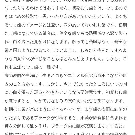
なったりするわけではありません。初期むし歯とは、むし歯ので
きはじめの段階で、黒かったり穴があいていたりという、よくあ
るむし歯のイメージとは違い、穴のあいてないむし歯です。初期
むし歯になっている部分は、健全な歯がもつ透明感や光沢が失わ
れ、白く濁った見かけになります。触っても凸凹はなく、健全な
歯と同じようにつるつるしていますし、しみたり痛んだりするよ
うな自覚症状が生じることもほとんんどありません。しかし、こ
れも立派なむし歯の一種です。
歯の表面の白濁は、生まれつきのエナメル質の形成不全などが原
因のこともあります。しかし、今までなかったところにいつの間
にか白く濁った斑点ができたというなら要注意です。初期むし歯
が進行すると、やがておなじみの穴のあいたむし歯になります。
初期むし歯がどのようにできるかですが、まず歯の表面に細菌の
かたまりであるプラークが付着すると、細菌が飲食物に含まれる
糖を分解して酸を作り、プラーク内に酸が充満します。すると、
酸性になったプラークと接したエナメル質という組織の結晶の表