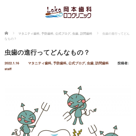
ホーム
マタニティ歯科
,
予防歯科
,
公式ブログ
,
虫歯
,
訪問歯科
虫歯の進行ってどん
なもの？
虫歯の進行ってどんなもの？
2022.1.16
マタニティ歯科
,
予防歯科
,
公式ブログ
,
虫歯
,
訪問歯科
投稿者:
staff