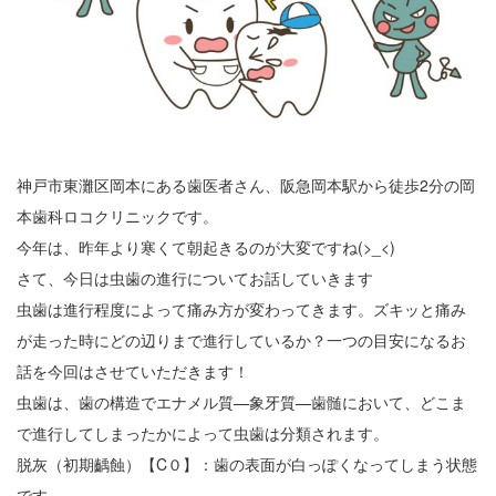
神戸市東灘区岡本にある歯医者さん、阪急岡本駅から徒歩2分の岡
本歯科ロコクリニックです。
今年は、昨年より寒くて朝起きるのが大変ですね(>_<)
さて、今日は虫歯の進行についてお話していきます
虫歯は進行程度によって痛み方が変わってきます。ズキッと痛み
が走った時にどの辺りまで進行しているか？一つの目安になるお
話を今回はさせていただきます！
虫歯は、歯の構造でエナメル質—象牙質—歯髄において、どこま
で進行してしまったかによって虫歯は分類されます。
脱灰（初期齲蝕）【C０】：歯の表面が白っぽくなってしまう状態
です。