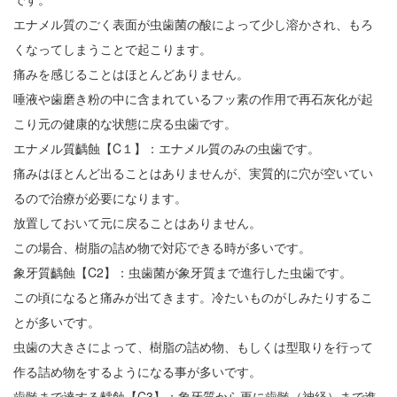
エナメル質のごく表面が虫歯菌の酸によって少し溶かされ、もろ
くなってしまうことで起こります。
痛みを感じることはほとんどありません。
唾液や歯磨き粉の中に含まれているフッ素の作用で再石灰化が起
こり元の健康的な状態に戻る虫歯です。
エナメル質齲蝕【C１】：エナメル質のみの虫歯です。
痛みはほとんど出ることはありませんが、実質的に穴が空いてい
るので治療が必要になります。
放置しておいて元に戻ることはありません。
この場合、樹脂の詰め物で対応できる時が多いです。
象牙質齲蝕【C2】：虫歯菌が象牙質まで進行した虫歯です。
この頃になると痛みが出てきます。冷たいものがしみたりするこ
とが多いです。
虫歯の大きさによって、樹脂の詰め物、もしくは型取りを行って
作る詰め物をするようになる事が多いです。
歯髄まで達する齲蝕【C3】：象牙質から更に歯髄（神経）まで進