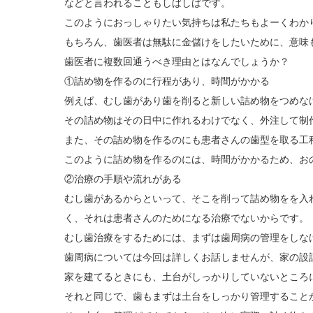
などと言われることもしばしばです。
このようにおっしゃりたい気持ちは私たちもよーくわか
もちろん、歯医者は無駄に金儲けをしたいために、意味
歯医者に複数回通うべき理由とはなんでしょうか？
①詰め物を作るのに行程があり、時間がかかる
例えば、むし歯があり歯を削ると新しい詰め物をつめな
その詰め物はその日中に作れるわけでなく、外注して制
また、その詰め物を作るのにも患者さんの歯型を取る工
このように詰め物を作るのには、時間がかかるため、お
②治療の手順や流れがある
むし歯があるからといって、そこを削って詰め物をを入
く、それは患者さんのためになる治療でないからです。
むし歯治療をするためには、まずは歯周病の管理をしな
歯周病については今回は詳しくお話しませんが、家の設
家を建てるときにも、土台がしっかりしていないところ
それと同じで、歯もまずは土台をしっかり管理すること