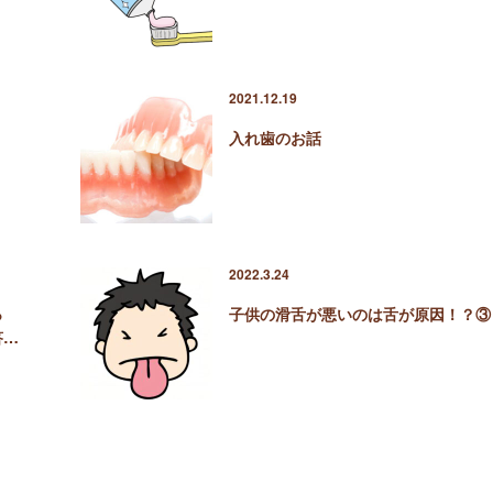
2021.12.19
入れ歯のお話
2022.3.24
っ
子供の滑舌が悪いのは舌が原因！？③
答…