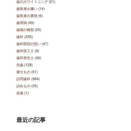
歯のホワイトニング
(21)
歯医者が嫌い
(14)
歯医者の裏側
(6)
歯周病
(49)
歯痛の種類
(25)
歯科
(295)
歯科医院の想い
(47)
歯科技工士
(6)
歯科衛生士
(46)
虫歯
(128)
被せもの
(51)
訪問歯科
(984)
詰めもの
(35)
金歯
(1)
最近の記事