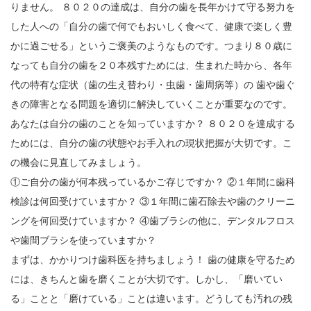
りません。 ８０２０の達成は、自分の歯を長年かけて守る努力を
した人への「自分の歯で何でもおいしく食べて、健康で楽しく豊
かに過ごせる」というご褒美のようなものです。つまり８０歳に
なっても自分の歯を２０本残すためには、生まれた時から、各年
代の特有な症状（歯の生え替わり・虫歯・歯周病等）の 歯や歯ぐ
きの障害となる問題を適切に解決していくことが重要なのです。
あなたは自分の歯のことを知っていますか？ ８０２０を達成する
ためには、自分の歯の状態やお手入れの現状把握が大切です。こ
の機会に見直してみましょう。
①ご自分の歯が何本残っているかご存じですか？ ②１年間に歯科
検診は何回受けていますか？ ③１年間に歯石除去や歯のクリーニ
ングを何回受けていますか？ ④歯ブラシの他に、デンタルフロス
や歯間ブラシを使っていますか？
まずは、かかりつけ歯科医を持ちましょう！ 歯の健康を守るため
には、きちんと歯を磨くことが大切です。しかし、「磨いてい
る」ことと「磨けている」ことは違います。どうしても汚れの残