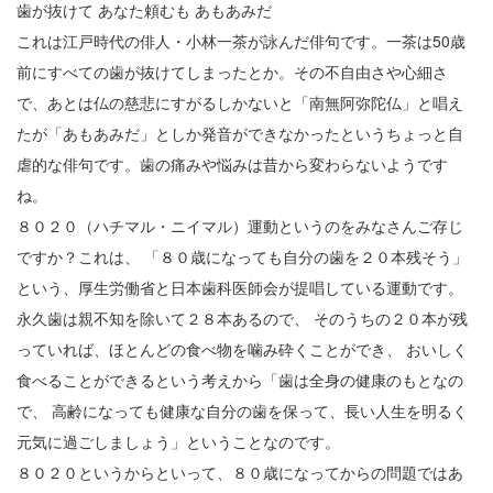
歯が抜けて あなた頼むも あもあみだ
これは江戸時代の俳人・小林一茶が詠んだ俳句です。一茶は50歳
前にすべての歯が抜けてしまったとか。その不自由さや心細さ
で、あとは仏の慈悲にすがるしかないと「南無阿弥陀仏」と唱え
たが「あもあみだ」としか発音ができなかったというちょっと自
虐的な俳句です。歯の痛みや悩みは昔から変わらないようです
ね。
８０２０（ハチマル・ニイマル）運動というのをみなさんご存じ
ですか？これは、 「８０歳になっても自分の歯を２０本残そう」
という、厚生労働省と日本歯科医師会が提唱している運動です。
永久歯は親不知を除いて２８本あるので、 そのうちの２０本が残
っていれば、ほとんどの食べ物を噛み砕くことができ、 おいしく
食べることができるという考えから「歯は全身の健康のもとなの
で、 高齢になっても健康な自分の歯を保って、長い人生を明るく
元気に過ごしましょう」ということなのです。
８０２０というからといって、８０歳になってからの問題ではあ