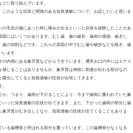
などに取り組んでいます。
、このような症状と関係のある知覚過敏について、お話したいと思いま
シの毛先が歯にあった時に痛みが出るといった症状を経験したことがあ
原因にはいくつかあります。むし歯、歯の破折、歯肉の退縮、歯ぎし
、歯の切削などです。これらの原因の中でむし歯や破折などを除き、歯
いいます。
その内側にある象牙質などからできています。通常お口の中にはエナメ
を感じることはありませんが、象牙質は神経に刺激が伝わる部分なの
が露出してくると知覚過敏の症状が出現してきます。
す。
うか。つまり、歯肉が下がることにより、今まで歯肉に覆われていた象
といった知覚過敏の症状が出てきます。また、下がった歯肉の部分に歯
た象牙質がむき出しとなり、知覚過敏の症状が出てくることもありま
ている歯槽骨と呼ばれる部分を覆っています。この歯槽骨がなくなる