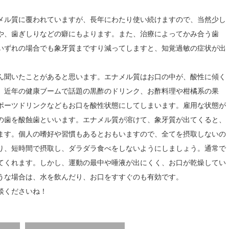
メル質に覆われていますが、長年にわたり使い続けますので、当然少し
や、歯ぎしりなどの癖にもよります。また、治療によってかみ合う歯
いずれの場合でも象牙質まですり減ってしますと、知覚過敏の症状が出
ん聞いたことがあると思います。エナメル質はお口の中が、酸性に傾く
、近年の健康ブームで話題の黒酢のドリンク、お酢料理や柑橘系の果
ポーツドリンクなどもお口を酸性状態にしてしまいます。雇用な状態が
の歯を酸蝕歯といいます。エナメル質が溶けて、象牙質が出てくると、
ます。個人の嗜好や習慣もあるとおもいますので、全てを摂取しないの
り、短時間で摂取し、ダラダラ食べをしないようにしましょう。通常で
てくれます。しかし、運動の最中や唾液が出にくく、お口が乾燥してい
うな場合は、水を飲んだり、お口をすすぐのも有効です。
談くださいね！