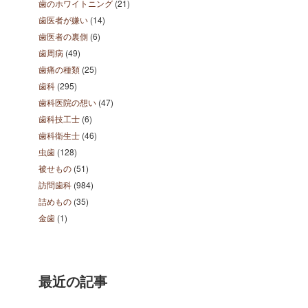
歯のホワイトニング
(21)
歯医者が嫌い
(14)
歯医者の裏側
(6)
歯周病
(49)
歯痛の種類
(25)
歯科
(295)
歯科医院の想い
(47)
歯科技工士
(6)
歯科衛生士
(46)
虫歯
(128)
被せもの
(51)
訪問歯科
(984)
詰めもの
(35)
金歯
(1)
最近の記事