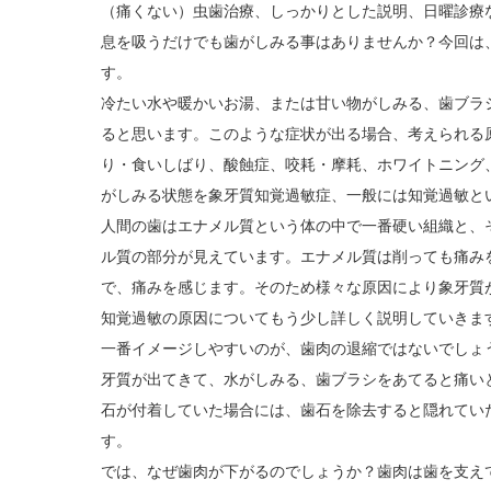
（痛くない）虫歯治療、しっかりとした説明、日曜診療
息を吸うだけでも歯がしみる事はありませんか？今回は
す。
冷たい水や暖かいお湯、または甘い物がしみる、歯ブラ
ると思います。このような症状が出る場合、考えられる
り・食いしばり、酸蝕症、咬耗・摩耗、ホワイトニング
がしみる状態を象牙質知覚過敏症、一般には知覚過敏と
人間の歯はエナメル質という体の中で一番硬い組織と、
ル質の部分が見えています。エナメル質は削っても痛み
で、痛みを感じます。そのため様々な原因により象牙質
知覚過敏の原因についてもう少し詳しく説明していきま
一番イメージしやすいのが、歯肉の退縮ではないでしょ
牙質が出てきて、水がしみる、歯ブラシをあてると痛い
石が付着していた場合には、歯石を除去すると隠れてい
す。
では、なぜ歯肉が下がるのでしょうか？歯肉は歯を支え