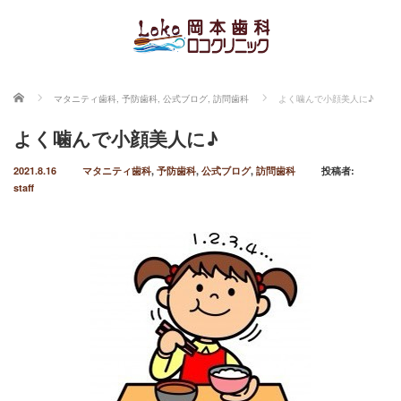
ホーム
マタニティ歯科
,
予防歯科
,
公式ブログ
,
訪問歯科
よく噛んで小顔美人に♪
よく噛んで小顔美人に♪
2021.8.16
マタニティ歯科
,
予防歯科
,
公式ブログ
,
訪問歯科
投稿者:
staff