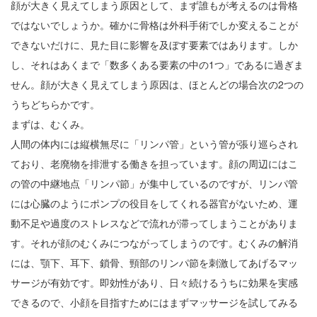
顔が大きく見えてしまう原因として、まず誰もが考えるのは骨格
ではないでしょうか。確かに骨格は外科手術でしか変えることが
できないだけに、見た目に影響を及ぼす要素ではあります。しか
し、それはあくまで「数多くある要素の中の1つ」であるに過ぎま
せん。顔が大きく見えてしまう原因は、ほとんどの場合次の2つの
うちどちらかです。
まずは、むくみ。
人間の体内には縦横無尽に「リンパ管」という管が張り巡らされ
ており、老廃物を排泄する働きを担っています。顔の周辺にはこ
の管の中継地点「リンパ節」が集中しているのですが、リンパ管
には心臓のようにポンプの役目をしてくれる器官がないため、運
動不足や過度のストレスなどで流れが滞ってしまうことがありま
す。それが顔のむくみにつながってしまうのです。むくみの解消
には、顎下、耳下、鎖骨、頸部のリンパ節を刺激してあげるマッ
サージが有効です。即効性があり、日々続けるうちに効果を実感
できるので、小顔を目指すためにはまずマッサージを試してみる