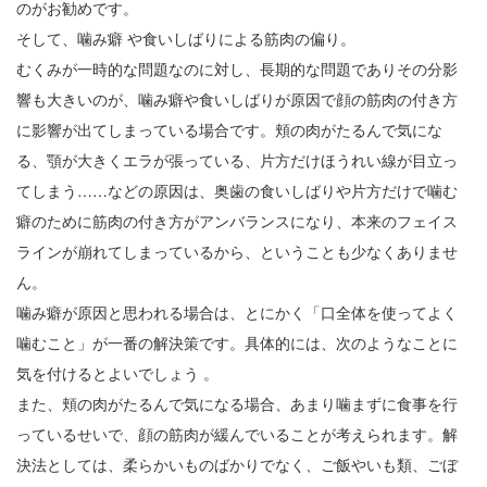
のがお勧めです。
そして、噛み癖 や食いしばりによる筋肉の偏り。
むくみが一時的な問題なのに対し、長期的な問題でありその分影
響も大きいのが、噛み癖や食いしばりが原因で顔の筋肉の付き方
に影響が出てしまっている場合です。頬の肉がたるんで気にな
る、顎が大きくエラが張っている、片方だけほうれい線が目立っ
てしまう……などの原因は、奥歯の食いしばりや片方だけで噛む
癖のために筋肉の付き方がアンバランスになり、本来のフェイス
ラインが崩れてしまっているから、ということも少なくありませ
ん。
噛み癖が原因と思われる場合は、とにかく「口全体を使ってよく
噛むこと」が一番の解決策です。具体的には、次のようなことに
気を付けるとよいでしょう 。
また、頬の肉がたるんで気になる場合、あまり噛まずに食事を行
っているせいで、顔の筋肉が緩んでいることが考えられます。解
決法としては、柔らかいものばかりでなく、ご飯やいも類、ごぼ