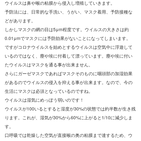
ウイルスは鼻や喉の粘膜から侵入し増殖していきます。
予防法には、日常的な手洗い、うがい、マスク着用、予防接種な
どがあります。
しかしマスクの網の目は5μm程度です。ウイルスの大きさは約
0.01μmでマスクには予防効果がないことになってしまいます。
ですがコロナウイルスを始めとするウイルスは空気中に浮遊して
いるのではなく、塵や埃に付着して漂っています。塵や埃に付い
たウイルスはマスクを通る事が出来ません。
さらにガーゼマスクであればマスクそのものに咽頭部の加湿効果
があるのでウイルスの侵入を抑える事が出来ます。なので、今の
生活にマスクは必須となっているのですね。
ウイルスは湿気にめっぽう弱いのです！
ウイルスが100いるとすると湿度が30%の状態では約半数が生き残
ります。これが、湿気が30%から60%に上がると1/10に減少しま
す。
口呼吸では乾燥した空気が直接喉の奥の粘膜まで達するため、ウ