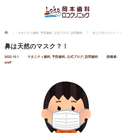
ホーム
マタニティ歯科
,
予防歯科
,
公式ブログ
,
訪問歯科
鼻は天然のマスク？！
鼻は天然のマスク？！
2022.10.1
マタニティ歯科
,
予防歯科
,
公式ブログ
,
訪問歯科
投稿者:
staff