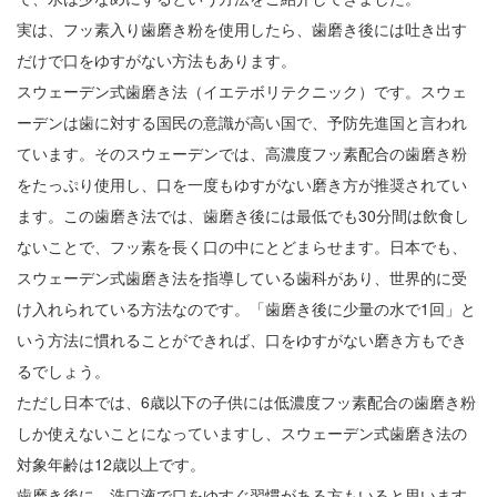
実は、フッ素入り歯磨き粉を使用したら、歯磨き後には吐き出す
だけで口をゆすがない方法もあります。
スウェーデン式歯磨き法（イエテボリテクニック）です。スウェ
ーデンは歯に対する国民の意識が高い国で、予防先進国と言われ
ています。そのスウェーデンでは、高濃度フッ素配合の歯磨き粉
をたっぷり使用し、口を一度もゆすがない磨き方が推奨されてい
ます。この歯磨き法では、歯磨き後には最低でも30分間は飲食し
ないことで、フッ素を長く口の中にとどまらせます。日本でも、
スウェーデン式歯磨き法を指導している歯科があり、世界的に受
け入れられている方法なのです。「歯磨き後に少量の水で1回」と
いう方法に慣れることができれば、口をゆすがない磨き方もでき
るでしょう。
ただし日本では、6歳以下の子供には低濃度フッ素配合の歯磨き粉
しか使えないことになっていますし、スウェーデン式歯磨き法の
対象年齢は12歳以上です。
歯磨き後に、洗口液で口をゆすぐ習慣がある方もいると思います