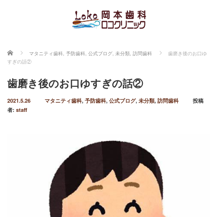
ホーム
マタニティ歯科
,
予防歯科
,
公式ブログ
,
未分類
,
訪問歯科
歯磨き後のお口ゆ
すぎの話②
歯磨き後のお口ゆすぎの話②
2021.5.26
マタニティ歯科
,
予防歯科
,
公式ブログ
,
未分類
,
訪問歯科
投稿
者:
staff