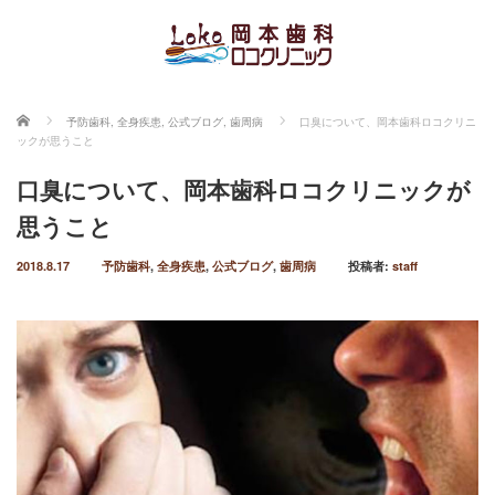
ホーム
予防歯科
,
全身疾患
,
公式ブログ
,
歯周病
口臭について、岡本歯科ロコクリニ
ックが思うこと
口臭について、岡本歯科ロコクリニックが
思うこと
2018.8.17
予防歯科
,
全身疾患
,
公式ブログ
,
歯周病
投稿者:
staff