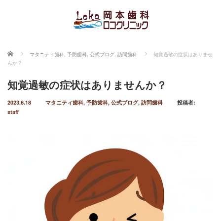
ホーム
マタニティ歯科
,
予防歯科
,
公式ブログ
,
訪問歯科
知覚過敏の症状はありませ
んか？
知覚過敏の症状はありませんか？
2023.6.18
マタニティ歯科
,
予防歯科
,
公式ブログ
,
訪問歯科
投稿者:
staff