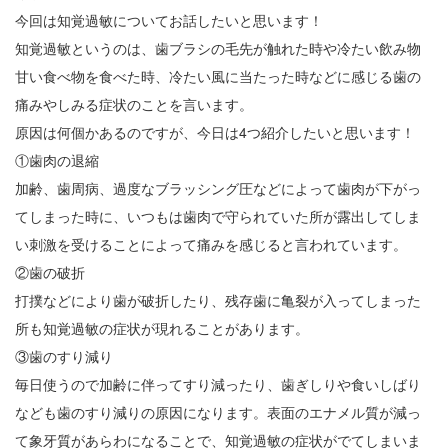
今回は知覚過敏についてお話したいと思います！
知覚過敏というのは、歯ブラシの毛先が触れた時や冷たい飲み物
甘い食べ物を食べた時、冷たい風に当たった時などに感じる歯の
痛みやしみる症状のことを言います。
原因は何個かあるのですが、今日は4つ紹介したいと思います！
①歯肉の退縮
加齢、歯周病、過度なブラッシング圧などによって歯肉が下がっ
てしまった時に、いつもは歯肉で守られていた所が露出してしま
い刺激を受けることによって痛みを感じると言われています。
②歯の破折
打撲などにより歯が破折したり、残存歯に亀裂が入ってしまった
所も知覚過敏の症状が現れることがあります。
③歯のすり減り
毎日使うので加齢に伴ってすり減ったり、歯ぎしりや食いしばり
なども歯のすり減りの原因になります。表面のエナメル質が減っ
て象牙質があらわになることで、知覚過敏の症状がでてしまいま