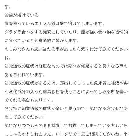
す。
④歯が溶けている
歯を覆っているエナメル質は酸で溶けてしまいます。
ダラダラ食べをする頻繁にしていたり、酸が強い食べ物を習慣的
に食べていると知覚過敏に繋がります。
もしみなさんも思い当たる事があったら気を付けてみてください
ね。
知覚過敏の症状は軽度なものでは期間が経過すると良くなる事も
ある言われています。
知覚過敏の症状がある方は、露出してしまった象牙質に唾液や再
石灰化成分の入った歯磨き粉を使うことによってしみる所を塞い
でくれる場合もあります。
冬は特に知覚過敏の症状が辛いと思うので、気になる方はぜひ使
用してみてください！
気になりつつもそのまま我慢して放置してしまっている方もいら
っしゃるかもしれません。ロコクリで１度ご相談くださいね。平