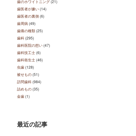
歯のホワイトニング
(21)
歯医者が嫌い
(14)
歯医者の裏側
(6)
歯周病
(49)
歯痛の種類
(25)
歯科
(295)
歯科医院の想い
(47)
歯科技工士
(6)
歯科衛生士
(46)
虫歯
(128)
被せもの
(51)
訪問歯科
(984)
詰めもの
(35)
金歯
(1)
最近の記事