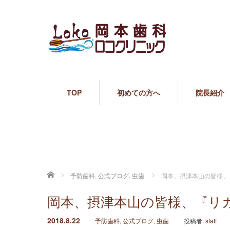
TOP
初めての方へ
院長紹介
ホーム
予防歯科
,
公式ブログ
,
虫歯
岡本、摂津本山の皆様、
岡本、摂津本山の皆様、『リ
2018.8.22
予防歯科
,
公式ブログ
,
虫歯
投稿者:
staff