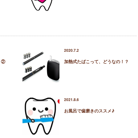
2020.7.2
？②
加熱式たばこって、どうなの！？
2021.8.6
お風呂で歯磨きのススメ♪