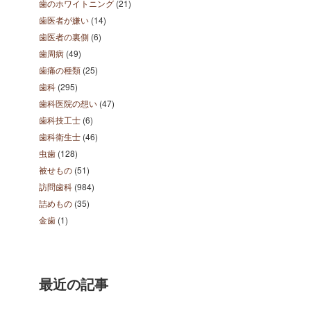
歯のホワイトニング
(21)
歯医者が嫌い
(14)
歯医者の裏側
(6)
歯周病
(49)
歯痛の種類
(25)
歯科
(295)
歯科医院の想い
(47)
歯科技工士
(6)
歯科衛生士
(46)
虫歯
(128)
被せもの
(51)
訪問歯科
(984)
詰めもの
(35)
金歯
(1)
最近の記事