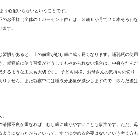
あまり心配いらないということです。
下のお子様（全体の１パーセント位）は、３歳６か月で２０本そろわな
ります。
む習慣があると、上の前歯がむし歯に成り易くなります。哺乳瓶の使用
う。就寝前に使う習慣がどうしてもやめられない場合は、中身をだんだ
代えるような工夫も大切です。 子ども同様、お母さんの気持ちの切り
ありません。また就寝中には唾液分泌量が減少しますので、飲んだ後は
ん。
の清掃不良が重なれば、むし歯に成りやすいことも事実です。ただ、母
るようになったからといって、すぐにやめる必要はないという考え方も