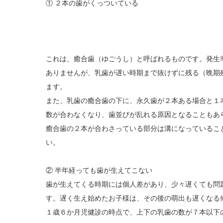
① ２本の歯がくっついている
これは、癒合歯（ゆごうし）と呼ばれるものです。発生率
ありませんが、乳歯が遅い時期まで抜けずに残る（晩期
ます。
また、乳歯の癒合歯の下に、永久歯が２本ある場合と１本
数が合わなくなり、歯並びが乱れる原因となることもあ
癒合歯の２本が合わさっている部分は溝になっているこ
い。
② 半年経っても歯が生えてこない
歯が生えてくる時期には個人差があり、少々遅くても問
す。遅く生え始めたお子様は、その後の萌出も遅くなる
１歳６か月児健診の時点で、上下の乳歯の数が７本以下