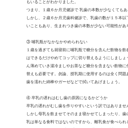
もいることがわかりました。
つまり、１歳６か月児健診で 乳歯の本数が少なくても
しかし、２歳６か月児歯科健診で、乳歯の数が１５本以
いこともあり、生まれつき歯の本数が少ない可能性があ
③ 哺乳瓶がなかなかやめられない
１歳を過ぎても就寝前に哺乳瓶で糖分を含んだ飲物を飲
はできるだけやめてコップに切り替えるようにしましょ
ん薄めていき湯冷ましやお茶など糖分を含まない飲物に
替えも必要です。勿論、授乳期に使用するのは全く問題
歯を濡れた綿棒やガーゼなどで拭いてあげましょう。
④ 卒乳の遅れはむし歯の原因になるかどうか
卒乳の遅れがむし歯を作りやすいという訳ではありませ
しかし母乳を飲ませてそのまま寝かせてしまったり、歯
乳は単なる食料ではないのですから、離乳食が食べられ