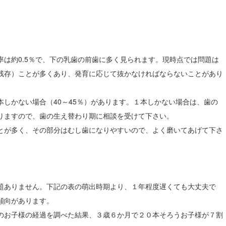
は約0.5％で、下の乳歯の前歯に多く見られます。現時点では問題は
残存）ことが多くあり、発育に応じて抜かなければならないことがあり
しかない場合（40～45％）があります。１本しかない場合は、歯の
りますので、歯の生え替わり期に相談を受けて下さい。
とが多く、その部分はむし歯になりやすいので、よく磨いてあげて下さ
題ありません。下記の表の萌出時期より、１年程度遅くても大丈夫で
傾向があります。
のお子様の経過を調べた結果、３歳６か月で２０本そろうお子様が７割