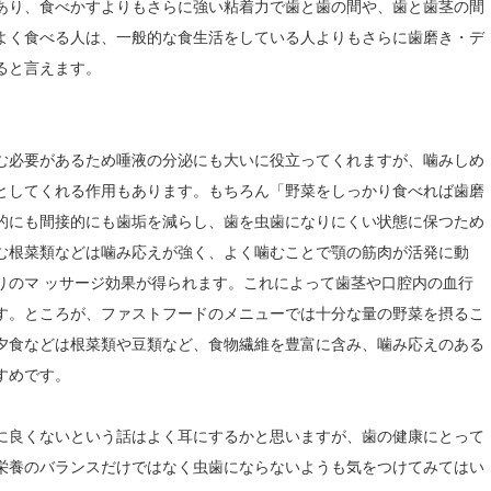
あり、食べかすよりもさらに強い粘着力で歯と歯の間や、歯と歯茎の間
よく食べる人は、一般的な食生活をしている人よりもさらに歯磨き・デ
ると言えます。
む必要があるため唾液の分泌にも大いに役立ってくれますが、噛みしめ
としてくれる作用もあります。もちろん「野菜をしっかり食べれば歯磨
的にも間接的にも歯垢を減らし、歯を虫歯になりにくい状態に保つため
む根菜類などは噛み応えが強く、よく噛むことで顎の筋肉が活発に動
りのマ ッサージ効果が得られます。これによって歯茎や口腔内の血行
す。ところが、ファストフードのメニューでは十分な量の野菜を摂るこ
夕食などは根菜類や豆類など、食物繊維を豊富に含み、噛み応えのある
すめです。
に良くないという話はよく耳にするかと思いますが、歯の健康にとって
栄養のバランスだけではなく虫歯にならないようも気をつけてみてはい