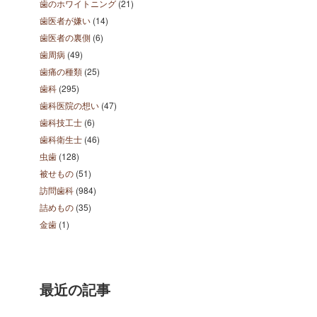
歯のホワイトニング
(21)
歯医者が嫌い
(14)
歯医者の裏側
(6)
歯周病
(49)
歯痛の種類
(25)
歯科
(295)
歯科医院の想い
(47)
歯科技工士
(6)
歯科衛生士
(46)
虫歯
(128)
被せもの
(51)
訪問歯科
(984)
詰めもの
(35)
金歯
(1)
最近の記事