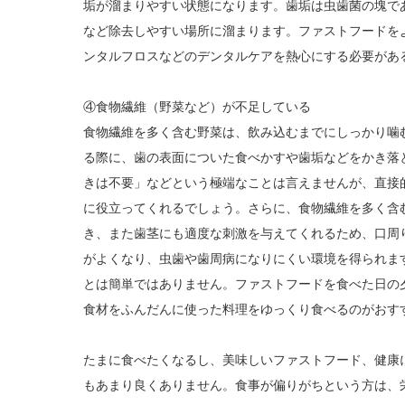
垢が溜まりやすい状態になります。歯垢は虫歯菌の塊で
など除去しやすい場所に溜まります。ファストフードを
ンタルフロスなどのデンタルケアを熱心にする必要があ
④食物繊維（野菜など）が不足している
食物繊維を多く含む野菜は、飲み込むまでにしっかり噛
る際に、歯の表面についた食べかすや歯垢などをかき落
きは不要」などという極端なことは言えませんが、直接
に役立ってくれるでしょう。さらに、食物繊維を多く含
き、また歯茎にも適度な刺激を与えてくれるため、口周
がよくなり、虫歯や歯周病になりにくい環境を得られま
とは簡単ではありません。ファストフードを食べた日の
食材をふんだんに使った料理をゆっくり食べるのがおす
たまに食べたくなるし、美味しいファストフード、健康
もあまり良くありません。食事が偏りがちという方は、