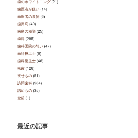
歯のホワイトニング
(21)
歯医者が嫌い
(14)
歯医者の裏側
(6)
歯周病
(49)
歯痛の種類
(25)
歯科
(295)
歯科医院の想い
(47)
歯科技工士
(6)
歯科衛生士
(46)
虫歯
(128)
被せもの
(51)
訪問歯科
(984)
詰めもの
(35)
金歯
(1)
最近の記事