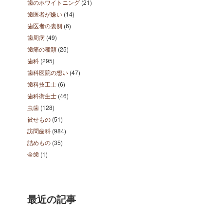
歯のホワイトニング
(21)
歯医者が嫌い
(14)
歯医者の裏側
(6)
歯周病
(49)
歯痛の種類
(25)
歯科
(295)
歯科医院の想い
(47)
歯科技工士
(6)
歯科衛生士
(46)
虫歯
(128)
被せもの
(51)
訪問歯科
(984)
詰めもの
(35)
金歯
(1)
最近の記事