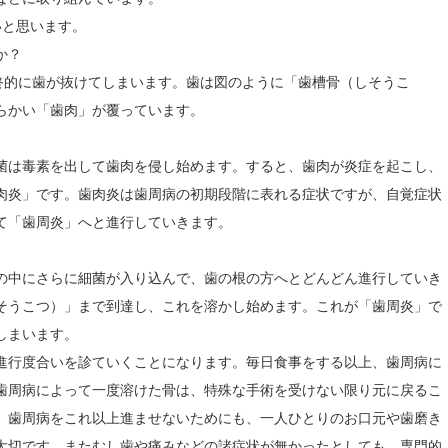
いと思います。
か？
終的に歯が抜けてしまいます。歯は図のように「歯槽骨（しそうこ
らかい「歯肉」が覆っています。
菌は毒素を出して歯肉を侵し始めます。すると、歯肉が炎症を起こし、
肉炎」です。歯肉炎は歯周病の初期段階に表れる症状ですが、自覚症状
て「歯周炎」へと進行していきます。
の中にさらに細菌が入り込んで、歯の根の方へとどんどん進行していき
そうこつ）」まで到達し、これを溶かし始めます。これが「歯周炎」で
しまいます。
進行度合いを診ていくことになります。毎日食事をする以上、歯周病に
歯周病によって一度溶けた骨は、特殊な手術を受けない限り元に戻るこ
。歯周病をこれ以上進ませないためにも、一人ひとりのお口元や歯磨き
大切です。またむし歯や痛みなどの諸症状が無かったとしても、専門的