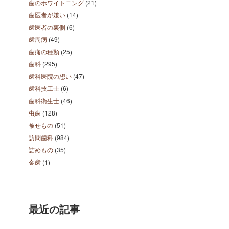
歯のホワイトニング
(21)
歯医者が嫌い
(14)
歯医者の裏側
(6)
歯周病
(49)
歯痛の種類
(25)
歯科
(295)
歯科医院の想い
(47)
歯科技工士
(6)
歯科衛生士
(46)
虫歯
(128)
被せもの
(51)
訪問歯科
(984)
詰めもの
(35)
金歯
(1)
最近の記事