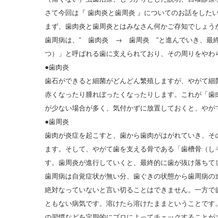
さて今回は『 歯肉炎と歯周炎 』についてのお話をした
まず、歯肉炎と歯周炎とはみなさん何かご存知でしょう
歯周病は、” 歯肉炎 → 歯周炎 ”と進んでいき、最
つ）」と呼ばれる歯に支えられており、その周りをやわ
●歯肉炎
歯石ができると細菌がどんどん繁殖しますが、やがて細
赤くなったり腫れぼったくなったりします。これが「歯
が少ない場合が多く、気付かずに放置しておくと、やが
●歯周炎
歯肉が炎症を起こすと、歯から歯肉がはがれていき、そ
ます。そして、やがて歯を支える骨である「歯槽骨（し
す。歯周炎が進行していくと、最終的に歯が抜け落ちて
歯周病は自覚症状が無い分、歯ぐきの状態から歯周病の
絶対なっていないと言い切ることはできません。一方で
ともない病気です。溶けたら溶けたままということです
の習慣などを定期的にプロによってチェックすることが